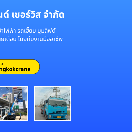
์ เซอร์วิส จำกัด
าไฟฟ้า รถเฮี๊ยบ บูมลิฟต์
รายเดือน โดยทีมงานมืออาชีพ
รา
ngkokcrane