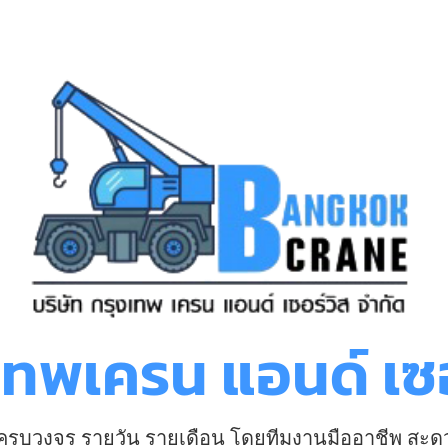
งเทพเครน แอนด์ เซอ
า ครบวงจร รายวัน รายเดือน โดยทีมงานมืออาชีพ สะด