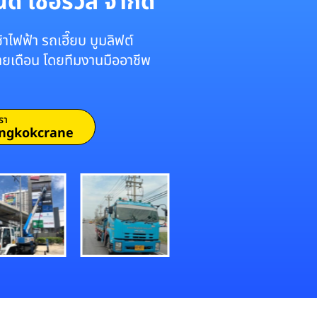
์ เซอร์วิส จำกัด
าไฟฟ้า รถเฮี๊ยบ บูมลิฟต์
รายเดือน โดยทีมงานมืออาชีพ
รา
ngkokcrane