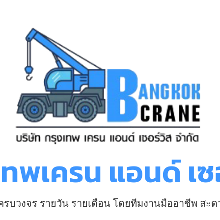
งเทพเครน แอนด์ เซอ
า ครบวงจร รายวัน รายเดือน โดยทีมงานมืออาชีพ สะด