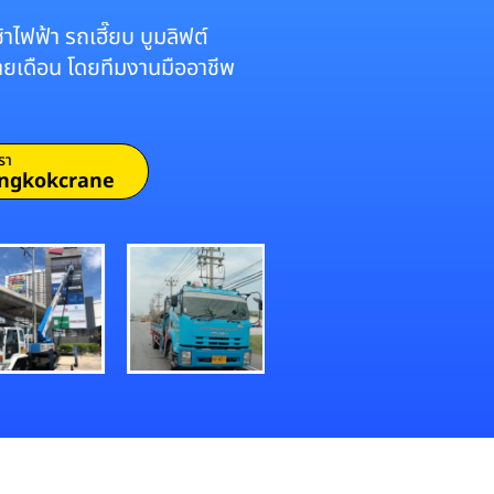
าไฟฟ้า รถเฮี๊ยบ บูมลิฟต์
รายเดือน โดยทีมงานมืออาชีพ
รา
ngkokcrane