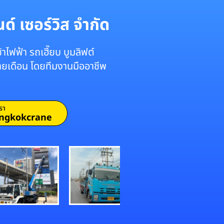
์ เซอร์วิส จำกัด
าไฟฟ้า รถเฮี๊ยบ บูมลิฟต์
รายเดือน โดยทีมงานมืออาชีพ
รา
ngkokcrane