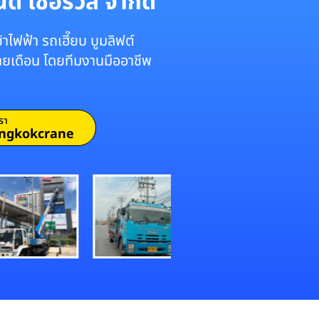
์ เซอร์วิส จำกัด
าไฟฟ้า รถเฮี๊ยบ บูมลิฟต์
รายเดือน โดยทีมงานมืออาชีพ
รา
ngkokcrane