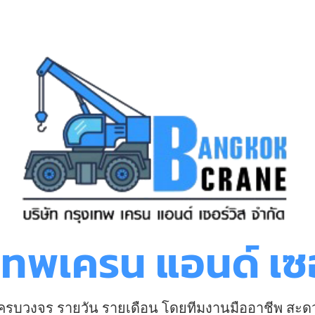
งเทพเครน แอนด์ เซอ
า ครบวงจร รายวัน รายเดือน โดยทีมงานมืออาชีพ สะด