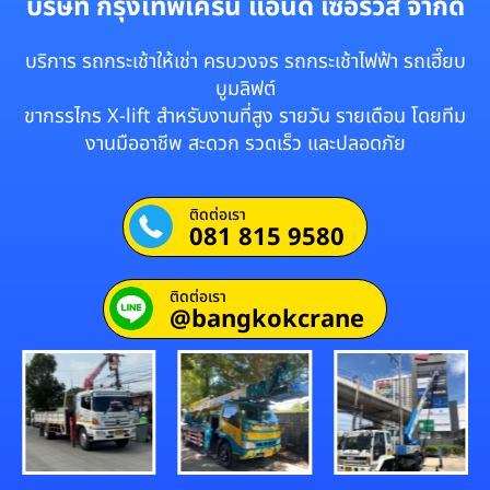
บริษัท กรุงเทพเครน แอนด์ เซอร์วิส จำกัด
บริการ รถกระเช้าให้เช่า ครบวงจร รถกระเช้าไฟฟ้า รถเฮี๊ยบ
บูมลิฟต์
ขากรรไกร X-lift สำหรับงานที่สูง รายวัน รายเดือน โดยทีม
งานมืออาชีพ สะดวก รวดเร็ว และปลอดภัย
ติดต่อเรา
081 815 9580
ติดต่อเรา
@bangkokcrane